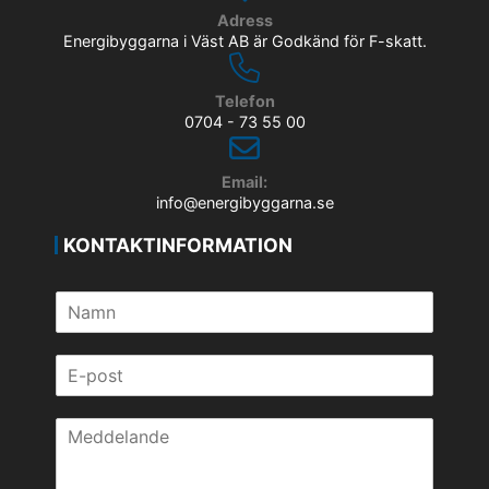
Adress
Energibyggarna i Väst AB är Godkänd för F-skatt.
Telefon
0704 - 73 55 00
Email:
info@energibyggarna.se
KONTAKTINFORMATION
N
a
m
E
n
-
*
p
M
o
e
s
d
t