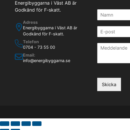
Energibyggarna i Väst AB är
Godkänd för F-skatt.
N
a
Adress
m
Energibyggarna i Väst AB är
E
n
Godkänd för F-skatt.
-
*
p
Telefon
M
o
0704 - 73 55 00
e
s
Email:
d
t
info@energibyggarna.se
d
*
e
l
a
Skicka
n
d
e
*