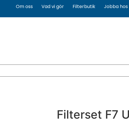
Om oss
Vad vi gör
Filterbutik
Jobba hos 
Filterset F7 