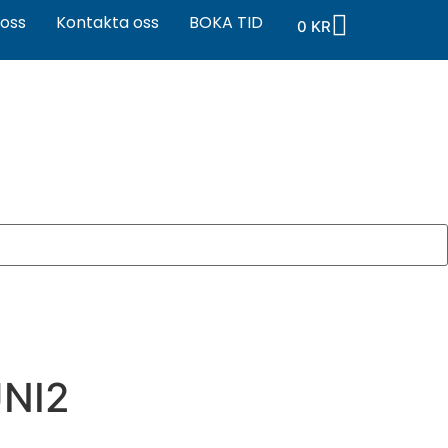
oss
Kontakta oss
BOKA TID
0
KR
UNI2