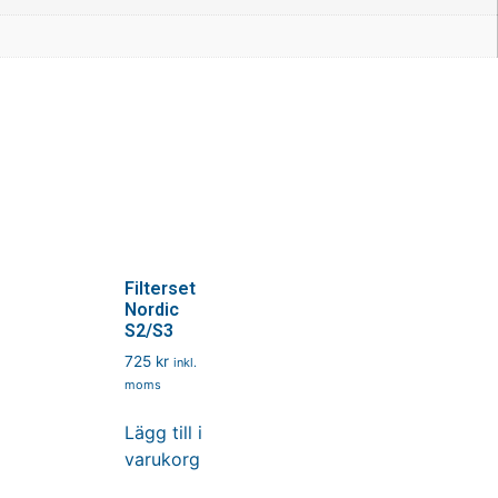
Filterset
Nordic
S2/S3
725
kr
inkl.
moms
Lägg till i
varukorg