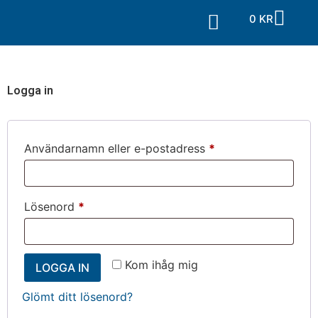
0
KR
Vad Vi Gör
Jobba Hos Oss
Kontakta Oss
Logga in
Användarnamn eller e-postadress
*
Lösenord
*
Kom ihåg mig
LOGGA IN
Glömt ditt lösenord?